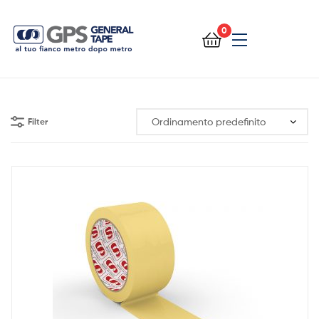
0
General
Tape
Filter