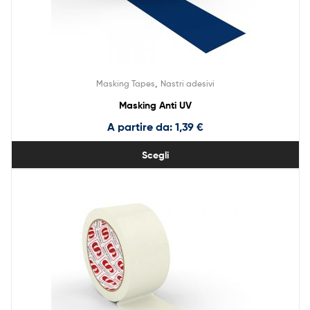
,
Masking Tapes
Nastri adesivi
Masking Anti UV
A partire da:
1,39
€
Scegli