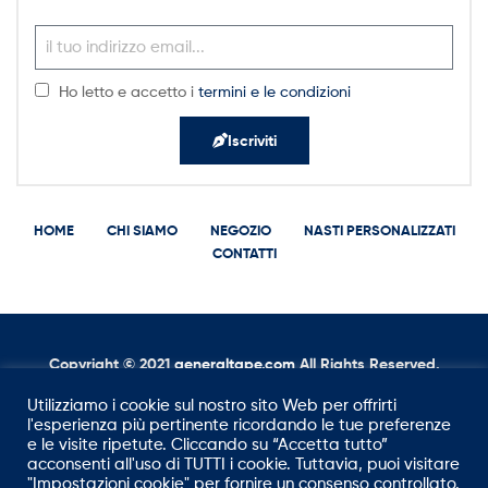
Ho letto e accetto i
termini e le condizioni
Iscriviti
HOME
CHI SIAMO
NEGOZIO
NASTI PERSONALIZZATI
CONTATTI
Copyright © 2021
g
eneraltape.com
All Rights Reserved.
Utilizziamo i cookie sul nostro sito Web per offrirti
l'esperienza più pertinente ricordando le tue preferenze
e le visite ripetute. Cliccando su “Accetta tutto”
acconsenti all'uso di TUTTI i cookie. Tuttavia, puoi visitare
"Impostazioni cookie" per fornire un consenso controllato.