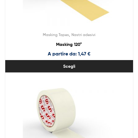
,
Masking Tapes
Nastri adesivi
Masking 120°
A partire da:
1,47
€
Scegli