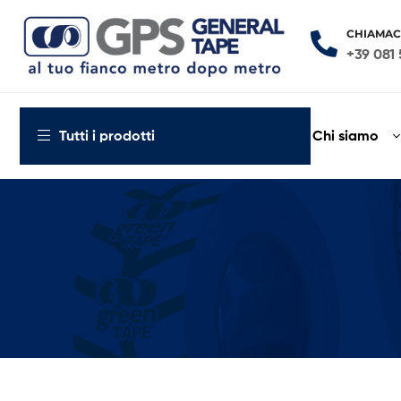
CHIAMAC
+39 081 
General
Tape
Chi siamo
Tutti i prodotti
al
tuo
fianco
metro
dopo
metro