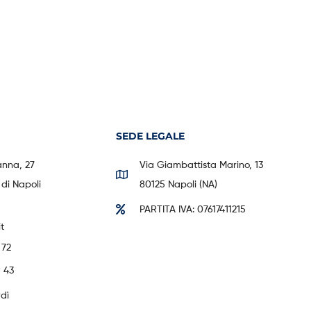
SEDE LEGALE
anna, 27
Via Giambattista Marino, 13
di Napoli
80125 Napoli (NA)
PARTITA IVA: 07617411215
t
 72
 43
rdì