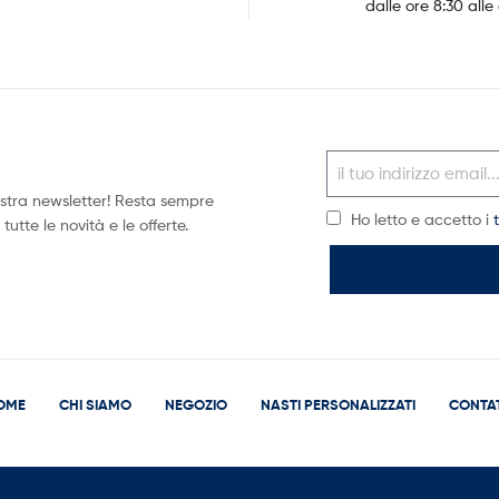
dalle ore 8:30 alle 
 nostra newsletter! Resta sempre
Ho letto e accetto i
utte le novità e le offerte.
OME
CHI SIAMO
NEGOZIO
NASTI PERSONALIZZATI
CONTAT