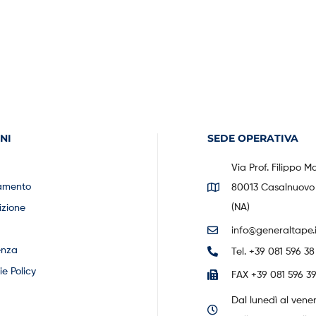
NI
SEDE OPERATIVA
Via Prof. Filippo M
amento
80013 Casalnuovo 
(NA)
izione
info@generaltape.i
enza
Tel. +39 081 596 38
e Policy
FAX +39 081 596 39
Dal lunedì al vene