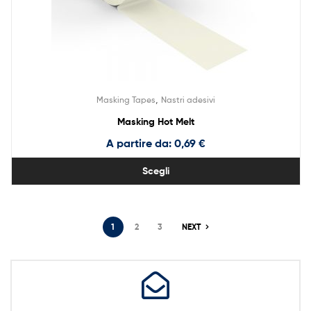
,
Masking Tapes
Nastri adesivi
Masking Hot Melt
A partire da:
0,69
€
Scegli
1
2
3
NEXT