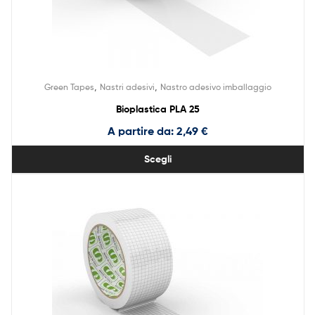
,
,
Green Tapes
Nastri adesivi
Nastro adesivo imballaggio
Bioplastica PLA 25
A partire da:
2,49
€
Scegli