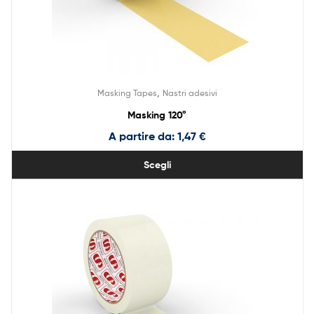
,
Masking Tapes
Nastri adesivi
Masking 120°
A partire da:
1,47
€
Scegli