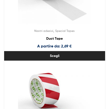
,
Nastri adesivi
Special Tapes
Duct Tape
A partire da:
2,69
€
Scegli