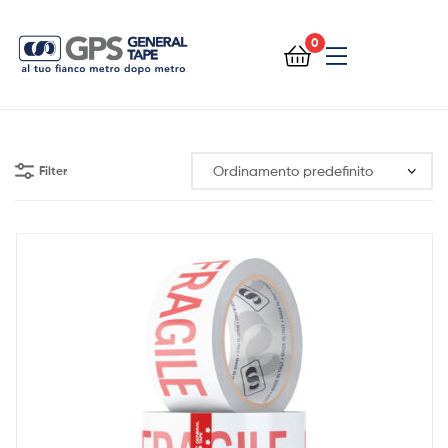
0
General
Tape
Filter