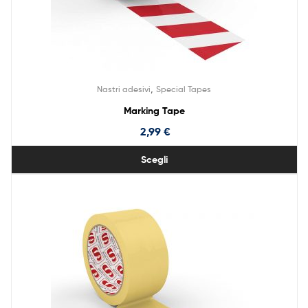
,
Nastri adesivi
Special Tapes
Marking Tape
2,99
€
Scegli