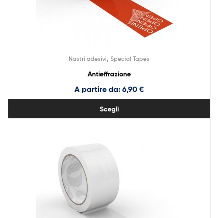
,
Nastri adesivi
Special Tapes
Antieffrazione
A partire da:
6,90
€
Scegli