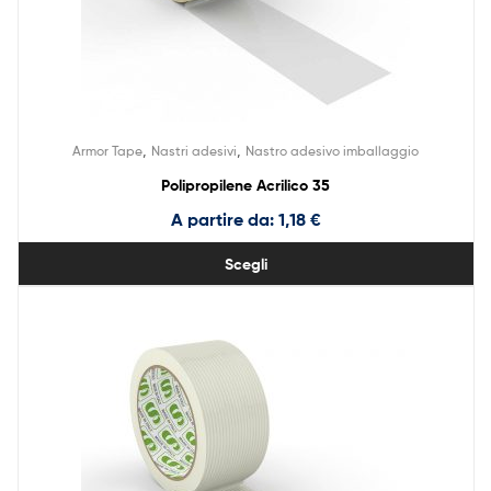
,
,
Armor Tape
Nastri adesivi
Nastro adesivo imballaggio
Polipropilene Acrilico 35
A partire da:
1,18
€
Scegli