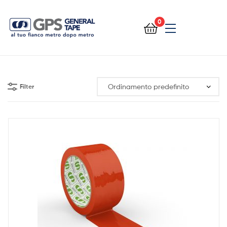
0
General
Tape
Filter