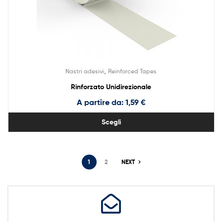
,
Nastri adesivi
Reinforced Tapes
Rinforzato Unidirezionale
A partire da:
1,59
€
Scegli
1
2
NEXT