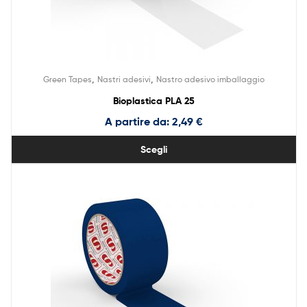
,
,
Green Tapes
Nastri adesivi
Nastro adesivo imballaggio
Bioplastica PLA 25
A partire da:
2,49
€
Scegli