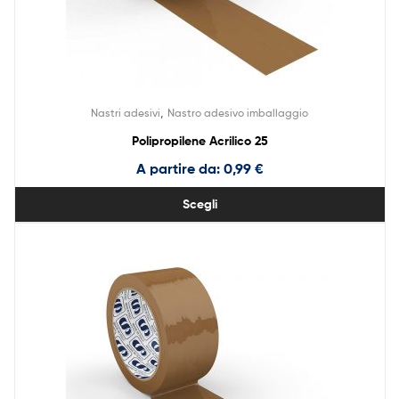
,
Nastri adesivi
Nastro adesivo imballaggio
Polipropilene Acrilico 25
A partire da:
0,99
€
Scegli