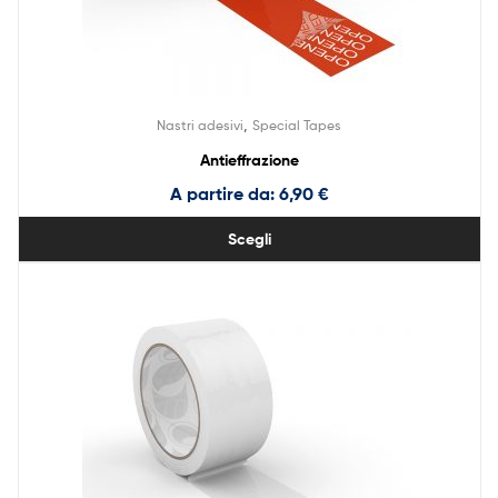
,
Nastri adesivi
Special Tapes
Antieffrazione
A partire da:
6,90
€
Scegli