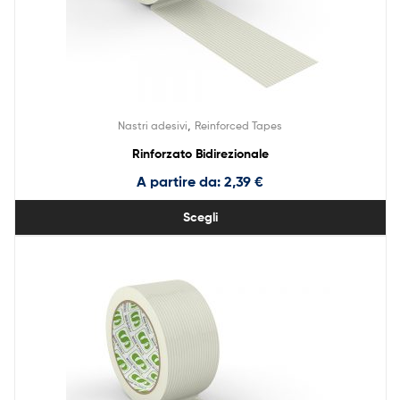
,
Nastri adesivi
Reinforced Tapes
Rinforzato Bidirezionale
A partire da:
2,39
€
Scegli