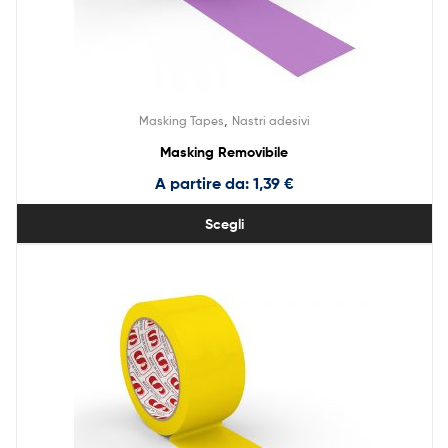
,
Masking Tapes
Nastri adesivi
Masking Removibile
A partire da:
1,39
€
Scegli