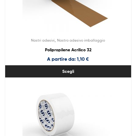
,
Nastri adesivi
Nastro adesivo imballaggio
Polipropilene Acrilico 32
A partire da:
1,10
€
Scegli