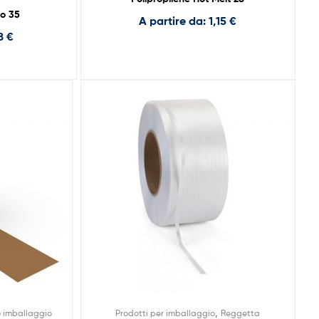
co 35
A partire da:
1,15
€
18
€
,
o imballaggio
Prodotti per imballaggio
Reggetta