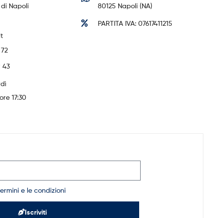
di Napoli
80125 Napoli (NA)
PARTITA IVA: 07617411215
t
 72
 43
rdì
ore 17:30
termini e le condizioni
Iscriviti