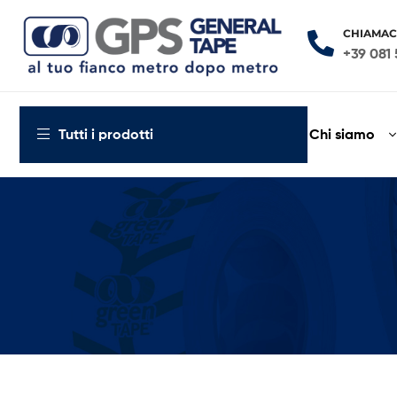
CHIAMAC
+39 081 
General
Tape
Chi siamo
Tutti i prodotti
al
tuo
fianco
metro
dopo
metro