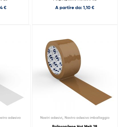
44
€
A partire da:
1,10
€
,
stro adesivo
Nastri adesivi
Nastro adesivo imballaggio
Polipropilene Hot Melt 28