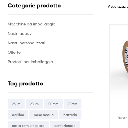
Categorie prodotto
Visualizzazio
Macchine da imballaggio
Nastri adesivi
Nastri personalizzati
Offerte
Prodotti per imballaggio
Tag prodotto
23µm
28µm
50mm
75mm
acrilico
base acqua
batteria
Nastri
carta semicrespata
confezionare