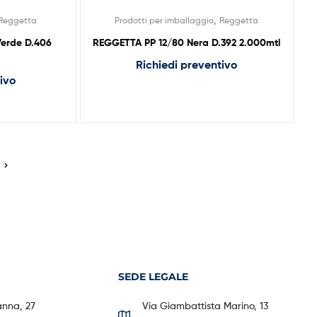
,
Reggetta
Prodotti per imballaggio
Reggetta
Verde D.406
REGGETTA PP 12/80 Nera D.392 2.000mtl
Richiedi preventivo
tivo
SEDE LEGALE
anna, 27
Via Giambattista Marino, 13