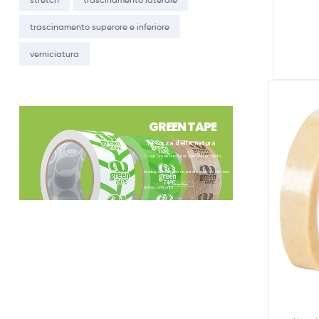
trascinamento superore e inferiore
verniciatura
G
R
E
E
N
T
A
P
E
la forza della natura
®
Scegli GreenTape
per avere un prodotto
biodegradabile con un potere adesivo che non
Scopri di più
teme confronto