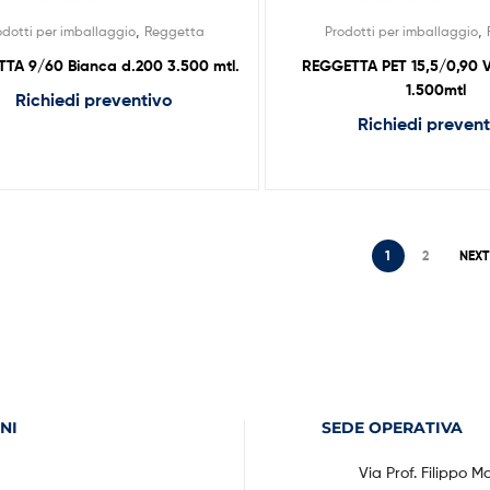
,
,
odotti per imballaggio
Reggetta
Prodotti per imballaggio
TA 9/60 Bianca d.200 3.500 mtl.
REGGETTA PET 15,5/0,90 
1.500mtl
Richiedi preventivo
Richiedi preven
1
2
NEXT
NI
SEDE OPERATIVA
Via Prof. Filippo M