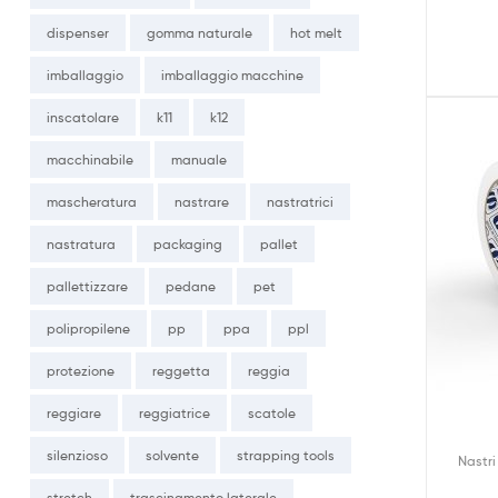
dispenser
gomma naturale
hot melt
imballaggio
imballaggio macchine
inscatolare
k11
k12
macchinabile
manuale
mascheratura
nastrare
nastratrici
nastratura
packaging
pallet
pallettizzare
pedane
pet
polipropilene
pp
ppa
ppl
protezione
reggetta
reggia
reggiare
reggiatrice
scatole
silenzioso
solvente
strapping tools
Nastri
stretch
trascinamento laterale