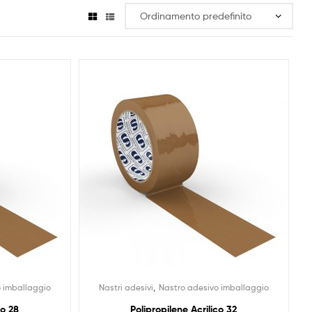
,
o imballaggio
Nastri adesivi
Nastro adesivo imballaggio
co 28
Polipropilene Acrilico 32