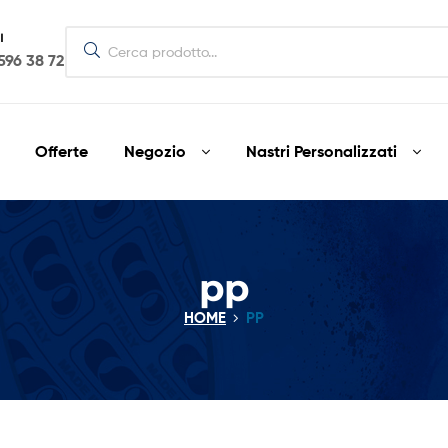
I
596 38 72
Offerte
Negozio
Nastri Personalizzati
pp
HOME
PP