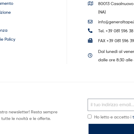
amento
80013 Casalnuovo 
(NA)
izione
info@generaltape.i
enza
Tel. +39 081 596 38
e Policy
FAX +39 081 596 39
Dal lunedì al vene
dalle ore 8:30 alle 
 nostra newsletter! Resta sempre
Ho letto e accetto i
utte le novità e le offerte.