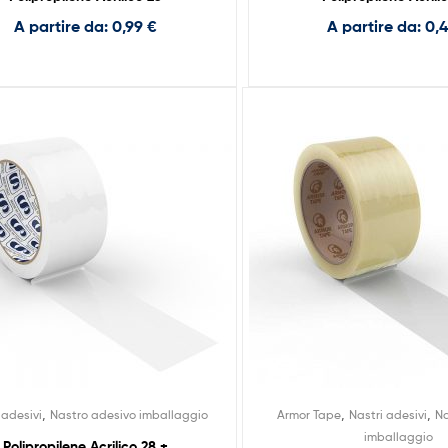
A partire da:
0,99
€
A partire da:
0,
,
,
,
 adesivi
Nastro adesivo imballaggio
Armor Tape
Nastri adesivi
Na
imballaggio
Polipropilene Acrilico 28 +