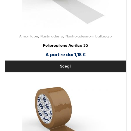
,
,
Armor Tape
Nastri adesivi
Nastro adesivo imballaggio
Polipropilene Acrilico 35
A partire da:
1,18
€
Scegli