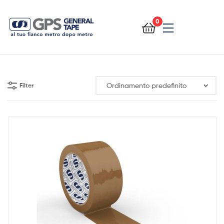
0
General
Tape
Filter