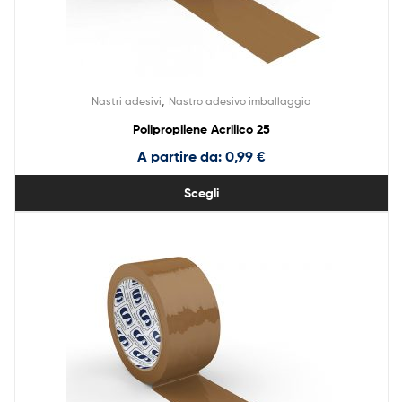
,
Nastri adesivi
Nastro adesivo imballaggio
Polipropilene Acrilico 25
A partire da:
0,99
€
Scegli