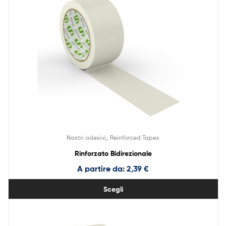
,
Nastri adesivi
Reinforced Tapes
Rinforzato Bidirezionale
A partire da:
2,39
€
Scegli