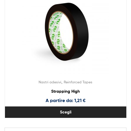
,
Nastri adesivi
Reinforced Tapes
Strapping High
A partire da:
1,21
€
Scegli