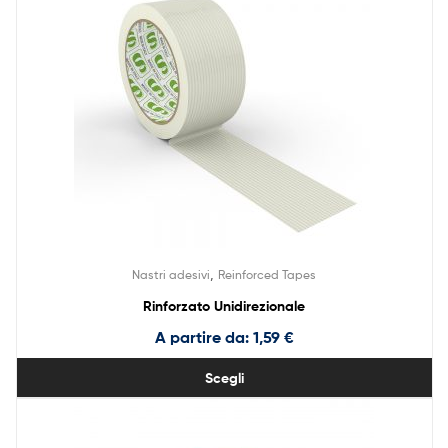
,
Nastri adesivi
Reinforced Tapes
Rinforzato Unidirezionale
A partire da:
1,59
€
Scegli