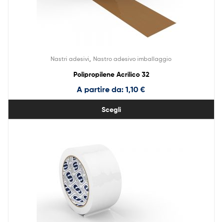
,
Nastri adesivi
Nastro adesivo imballaggio
Polipropilene Acrilico 32
A partire da:
1,10
€
Scegli