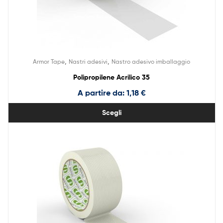
,
,
Armor Tape
Nastri adesivi
Nastro adesivo imballaggio
Polipropilene Acrilico 35
A partire da:
1,18
€
Scegli