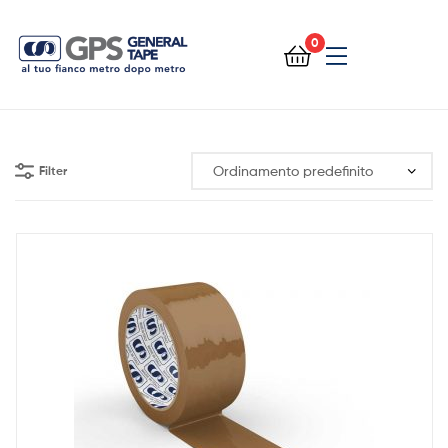
0
General
Tape
Filter