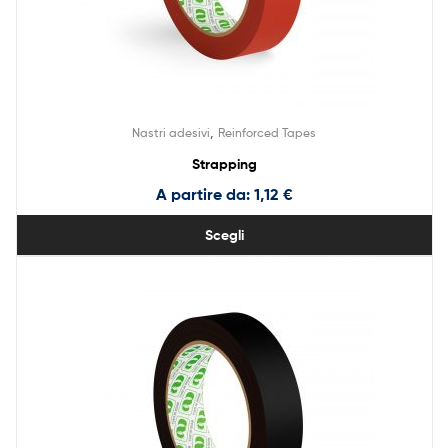
,
Nastri adesivi
Reinforced Tapes
Strapping
A partire da:
1,12
€
Scegli