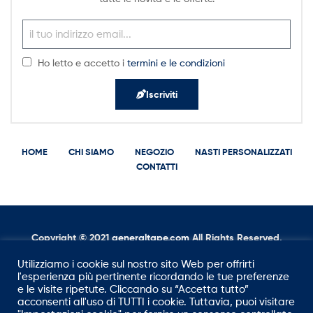
Ho letto e accetto i
termini e le condizioni
Iscriviti
HOME
CHI SIAMO
NEGOZIO
NASTI PERSONALIZZATI
CONTATTI
Copyright © 2021
g
eneraltape.com
All Rights Reserved.
Utilizziamo i cookie sul nostro sito Web per offrirti
l'esperienza più pertinente ricordando le tue preferenze
e le visite ripetute. Cliccando su “Accetta tutto”
acconsenti all'uso di TUTTI i cookie. Tuttavia, puoi visitare