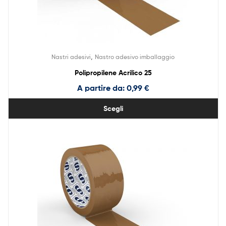
,
Nastri adesivi
Nastro adesivo imballaggio
Polipropilene Acrilico 25
A partire da:
0,99
€
Scegli