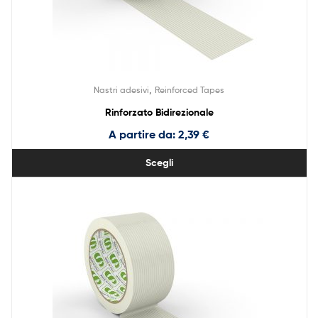
,
Nastri adesivi
Reinforced Tapes
Rinforzato Bidirezionale
A partire da:
2,39
€
Scegli