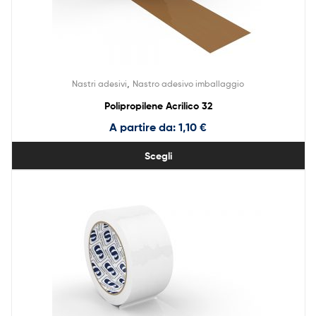
,
Nastri adesivi
Nastro adesivo imballaggio
Polipropilene Acrilico 32
A partire da:
1,10
€
Scegli