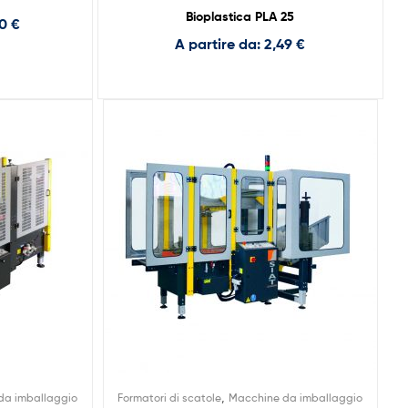
Bioplastica PLA 25
90
€
A partire da:
2,49
€
,
da imballaggio
Formatori di scatole
Macchine da imballaggio