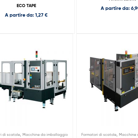
ECO TAPE
A partire da:
6,
A partire da:
1,27
€
,
,
i di scatole
Macchine da imballaggio
Formatori di scatole
Macchine 