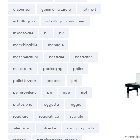
dispenser
gomma naturale
hot melt
imballaggio
imballaggio macchine
inscatolare
k11
k12
macchinabile
manuale
mascheratura
nastrare
nastratrici
nastratura
packaging
pallet
pallettizzare
pedane
pet
polipropilene
pp
ppa
ppl
protezione
reggetta
reggia
reggiare
reggiatrice
scatole
silenzioso
solvente
strapping tools
Formator
stretch
trascinamento laterale