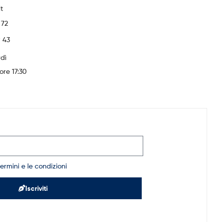
t
 72
 43
rdì
ore 17:30
termini e le condizioni
Iscriviti