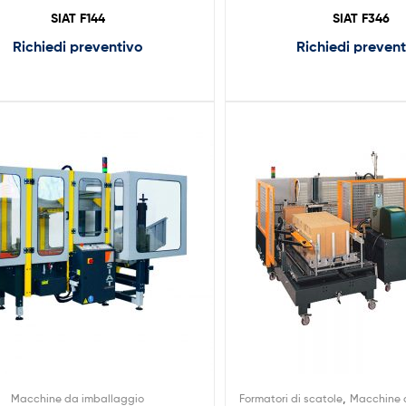
SIAT F144
SIAT F346
Richiedi preventivo
Richiedi preven
,
Macchine da imballaggio
Formatori di scatole
Macchine 