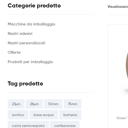
Categorie prodotto
Visualizzazio
Macchine da imballaggio
Nastri adesivi
Nastri personalizzati
Offerte
Prodotti per imballaggio
Tag prodotto
23µm
28µm
50mm
75mm
acrilico
base acqua
batteria
Green 
carta semicrespata
confezionare