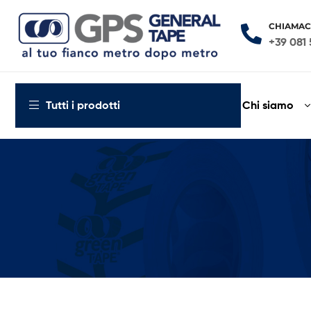
CHIAMAC
+39 081 
General
Tape
Chi siamo
Tutti i prodotti
al
tuo
fianco
metro
dopo
metro