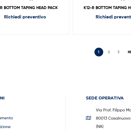
-R BOTTOM TAPING HEAD PACK
K12-R BOTTOM TAPING 
Richiedi preventivo
Richiedi preven
1
2
3
N
NI
SEDE OPERATIVA
Via Prof. Filippo M
amento
80013 Casalnuovo 
(NA)
izione