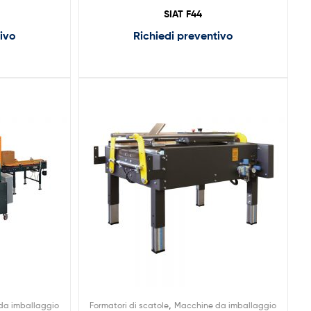
SIAT F44
tivo
Richiedi preventivo
,
da imballaggio
Formatori di scatole
Macchine da imballaggio