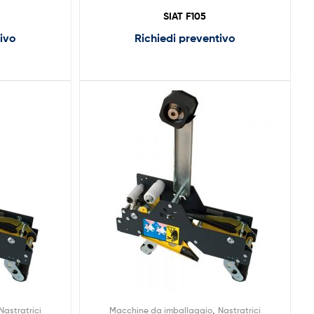
SIAT F105
tivo
Richiedi preventivo
,
Nastratrici
Macchine da imballaggio
Nastratrici