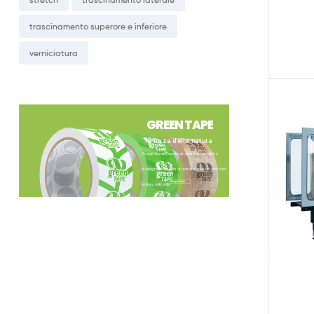
trascinamento superore e inferiore
verniciatura
G
R
E
E
N
T
A
P
E
la forza della natura
®
Scegli GreenTape
per avere un prodotto
biodegradabile con un potere adesivo che non
Scopri di più
teme confronto