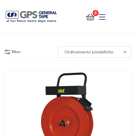
0
General
Tape
Filter