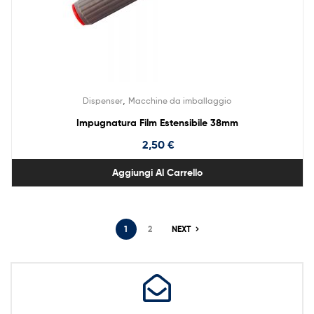
,
Dispenser
Macchine da imballaggio
Impugnatura Film Estensibile 38mm
2,50
€
Aggiungi Al Carrello
1
2
NEXT