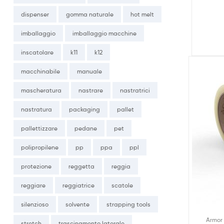
dispenser
gomma naturale
hot melt
imballaggio
imballaggio macchine
inscatolare
k11
k12
macchinabile
manuale
mascheratura
nastrare
nastratrici
nastratura
packaging
pallet
pallettizzare
pedane
pet
polipropilene
pp
ppa
ppl
protezione
reggetta
reggia
reggiare
reggiatrice
scatole
silenzioso
solvente
strapping tools
Armor
stretch
trascinamento laterale