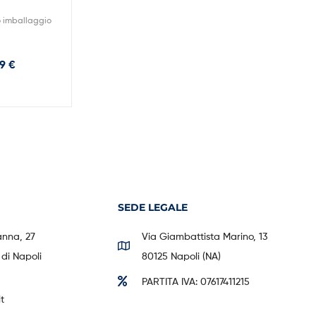
o imballaggio
39
€
SEDE LEGALE
anna, 27
Via Giambattista Marino, 13
di Napoli
80125 Napoli (NA)
PARTITA IVA: 07617411215
t