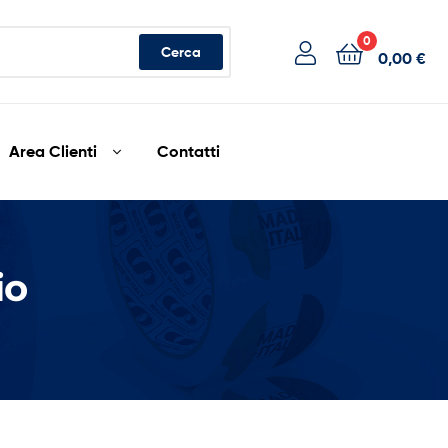
0
Cerca
0,00
€
Area Clienti
Contatti
io