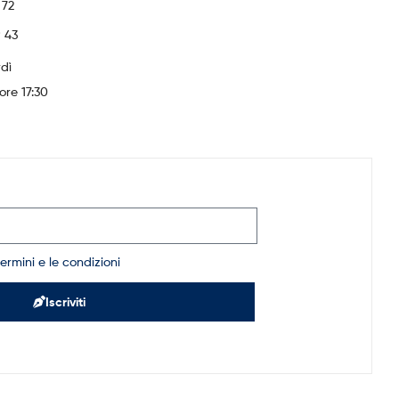
 72
 43
rdì
ore 17:30
termini e le condizioni
Iscriviti