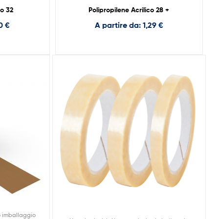
co 32
Polipropilene Acrilico 28 +
10
€
A partire da:
1,29
€
o imballaggio