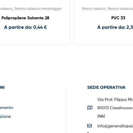
,
,
 adesivi
Nastro adesivo imballaggio
Nastri adesivi
Nastro adesiv
Polipropilene Solvente 28
PVC 33
A partire da:
0,44
€
A partire da:
2,
NI
SEDE OPERATIVA
Via Prof. Filippo M
amento
80013 Casalnuovo 
(NA)
izione
info@generaltape.i