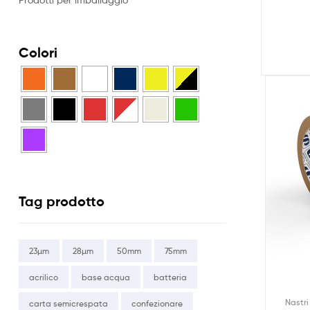
Colori
Tag prodotto
23µm
28µm
50mm
75mm
acrilico
base acqua
batteria
Nastri
carta semicrespata
confezionare