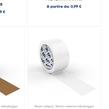
25
A partire da:
0,99
€
49
€
,
o imballaggio
Nastri adesivi
Nastro adesivo imballaggio