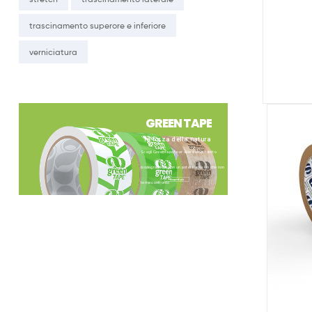
trascinamento superore e inferiore
verniciatura
G
R
E
E
N
T
A
P
E
la forza della natura
®
Scegli GreenTape
per avere un prodotto
biodegradabile con un potere adesivo che non
Scopri di più
teme confronto