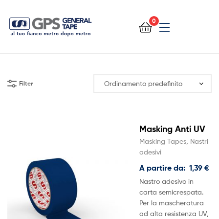
0
General
Tape
Filter
Masking Anti UV
Masking Tapes
,
Nastri
adesivi
A partire da:
1,39
€
Nastro adesivo in
carta semicrespata.
Per la mascheratura
ad alta resistenza UV,