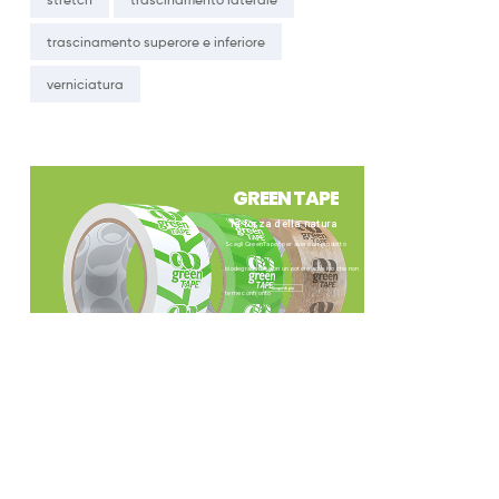
trascinamento superore e inferiore
verniciatura
G
R
E
E
N
T
A
P
E
la forza della natura
®
Scegli GreenTape
per avere un prodotto
biodegradabile con un potere adesivo che non
Scopri di più
teme confronto