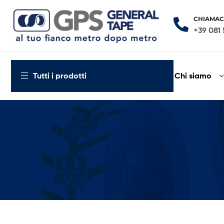
CHIAMAC
+39 081 
General
Tape
Chi siamo
Tutti i prodotti
al
tuo
fianco
metro
dopo
metro