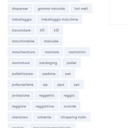
dispenser
gomma naturale
hot melt
imballaggio
imballaggio macchine
inscatolare
k11
k12
macchinabile
manuale
mascheratura
nastrare
nastratrici
nastratura
packaging
pallet
pallettizzare
pedane
pet
polipropilene
pp
ppa
ppl
protezione
reggetta
reggia
otere adesivo che
reggiare
reggiatrice
scatole
silenzioso
solvente
strapping tools
stretch
trascinamento laterale