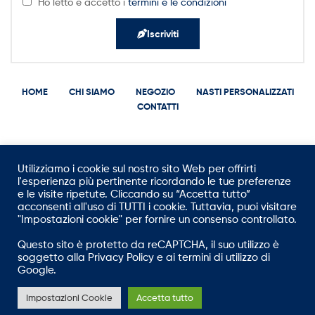
Ho letto e accetto i
termini e le condizioni
Iscriviti
HOME
CHI SIAMO
NEGOZIO
NASTI PERSONALIZZATI
CONTATTI
Utilizziamo i cookie sul nostro sito Web per offrirti
Copyright © 2021
g
eneraltape.com
All Rights Reserved.
l'esperienza più pertinente ricordando le tue preferenze
e le visite ripetute. Cliccando su “Accetta tutto”
acconsenti all'uso di TUTTI i cookie. Tuttavia, puoi visitare
"Impostazioni cookie" per fornire un consenso controllato.
Questo sito è protetto da reCAPTCHA, il suo utilizzo è
soggetto alla
Privacy Policy
e ai
termini di utilizzo
di
Google.
Impostazioni Cookie
Accetta tutto